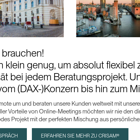
s brauchen!
 klein genug, um absolut flexibel
lität bei jedem Beratungsprojekt. 
m (DAX-)Konzern bis hin zum Mit
 remote um und beraten unsere Kunden weltweit mit unse
ller Vorteile von Online-Meetings möchten wir nie den d
des Projekt mit der perfekten Mischung aus persönliche
ESPRÄCH
ERFAHREN SIE MEHR ZU CRISAM®