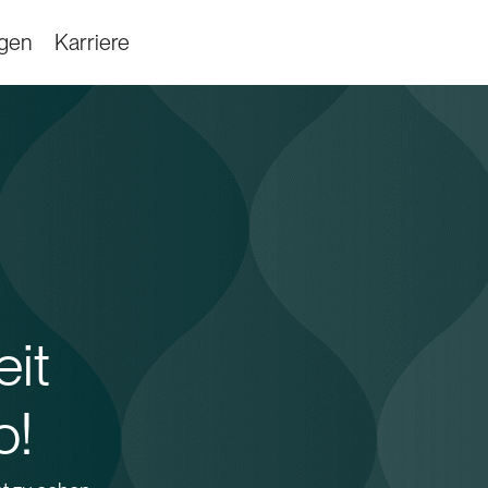
ngen
Karriere
it
o!