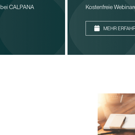
b bei CALPANA
Kostenfreie Webina
MEHR ERFAH