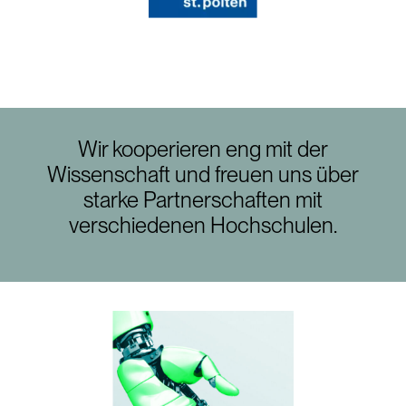
Wir kooperieren eng mit der
Wissenschaft und freuen uns über
starke Partnerschaften mit
verschiedenen Hochschulen.